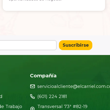
Suscribirse
Compañía
servicioalcliente@elcarriel.com.c
ad
(601) 224 2181
de Trabajo
Transversal 73ª #82-19