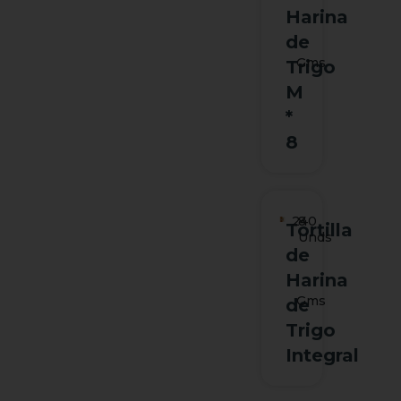
Harina
de
Gms
Trigo
M
*
8
240
8
Tortilla
Unds
de
Harina
Gms
de
Trigo
Integral