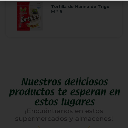
Tortilla de Harina de Trigo
M * 8
Nuestros deliciosos
productos te esperan en
estos lugares
¡Encuéntranos en estos
supermercados y almacenes!