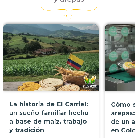
Todos los artículos
Todos los 
La historia de El Carriel:
Cómo se
un sueño familiar hecho
arepas: 
a base de maíz, trabajo
de un a
y tradición
en Colo