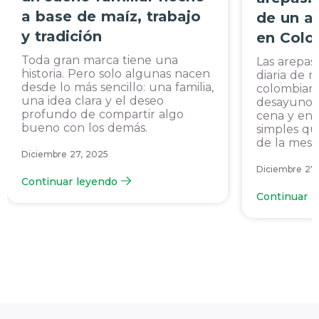
a base de maíz, trabajo
de un a
y tradición
en Colo
Toda gran marca tiene una
Las arepas
historia. Pero solo algunas nacen
diaria de m
desde lo más sencillo: una familia,
colombiano
una idea clara y el deseo
desayuno, 
profundo de compartir algo
cena y en
bueno con los demás.
simples qu
de la mesa
Diciembre 27, 2025
Diciembre 27
Continuar leyendo
Continuar l