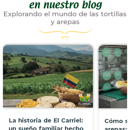
en nuestro blog
Explorando el mundo de las tortillas
y arepas
Todos los artículos
Todos los 
La historia de El Carriel:
Cómo se
un sueño familiar hecho
arepas: 